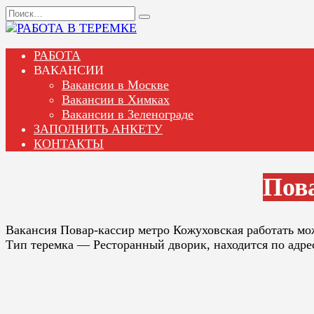
Перейти
Search
к
for:
содержанию
РАБОТА
ВАКАНСИИ
Вакансии в Москве
Вакансии в Химках
Вакансии в Зеленограде
ЗАПОЛНИТЬ АНКЕТУ
КОНТАКТЫ
Пов
Вакансия Повар-кассир метро Кожуховская работать мо
Тип теремка — Ресторанный дворик, находится по адресу