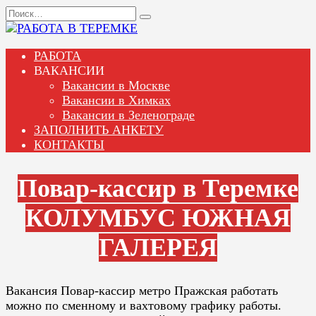
Перейти
Search
к
for:
содержанию
РАБОТА
ВАКАНСИИ
Вакансии в Москве
Вакансии в Химках
Вакансии в Зеленограде
ЗАПОЛНИТЬ АНКЕТУ
КОНТАКТЫ
Повар-кассир в Теремке
КОЛУМБУС ЮЖНАЯ
ГАЛЕРЕЯ
Вакансия Повар-кассир метро Пражская работать
можно по сменному и вахтовому графику работы.