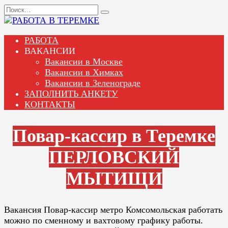
Перейти
Search
к
for:
содержанию
РАБОТА
ВАКАНСИИ
Вакансии в Москве
Вакансии в Химках
Вакансии в Зеленограде
ЗАПОЛНИТЬ АНКЕТУ
КОНТАКТЫ
Повар-кассир в Теремке
ПЕРЛОВСКИЙ
МЫТИЩИ
Вакансия Повар-кассир метро Комсомольская работать
можно по сменному и вахтовому графику работы.