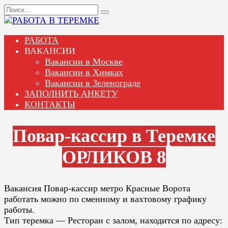
Перейти
Search
к
for:
содержанию
РАБОТА
ВАКАНСИИ
Вакансии в Москве
Вакансии в Химках
Вакансии в Зеленограде
ЗАПОЛНИТЬ АНКЕТУ
КОНТАКТЫ
Повар-кассир в Теремке
ОРЛИКОВ 8
Вакансия Повар-кассир метро Красные Ворота
работать можно по сменному и вахтовому графику
работы.
Тип теремка — Ресторан с залом, находится по адресу: