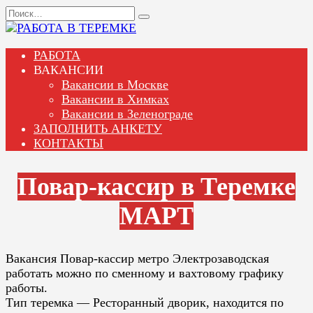
Перейти
Search
к
for:
содержанию
РАБОТА
ВАКАНСИИ
Вакансии в Москве
Вакансии в Химках
Вакансии в Зеленограде
ЗАПОЛНИТЬ АНКЕТУ
КОНТАКТЫ
Повар-кассир в Теремке
МАРТ
Вакансия Повар-кассир метро Электрозаводская
работать можно по сменному и вахтовому графику
работы.
Тип теремка — Ресторанный дворик, находится по